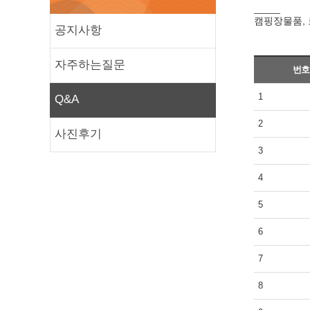
캠핑장물품, 
공지사항
자주하는질문
번호
1
Q&A
2
사진후기
3
4
5
6
7
8