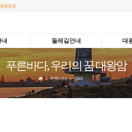
원캠핑장
안내
둘레길안내
대
푸른바다, 우리의 꿈 대왕암
커뮤니티
Q&A