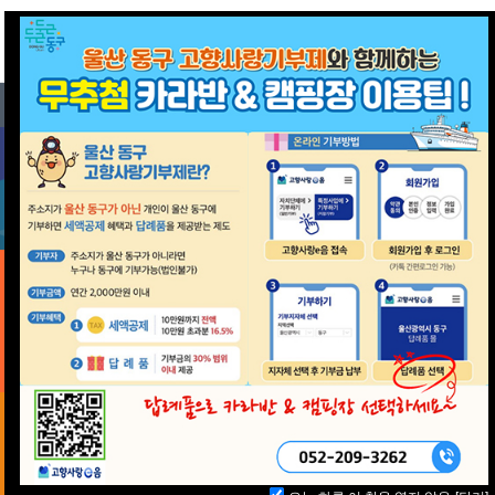
Previous
Nex
알려드립니다
사전예약
요금안내
즉시결제
오늘 하루 이 창을 열지 않음
[닫기]