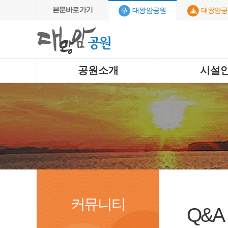
본문바로가기
대왕암공원
대왕암공
공원소개
시설
커뮤니티
Q&A