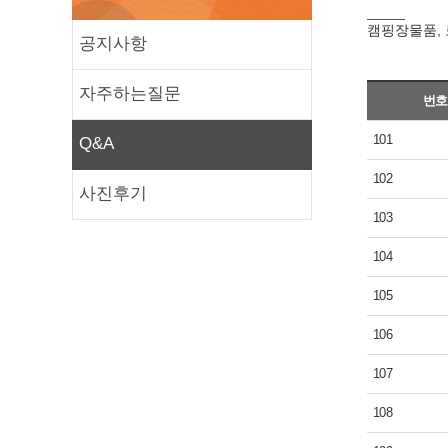
캠핑장물품, 
공지사항
자주하는질문
번호
101
Q&A
102
사진후기
103
104
105
106
107
108