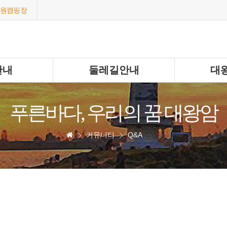
원캠핑장
안내
둘레길안내
대
푸른바다, 우리의 꿈 대왕암
커뮤니티
Q&A