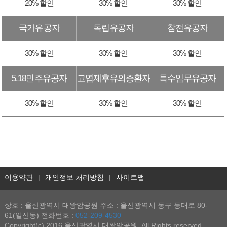
20% 할인
30% 할인
30% 할인
국가유공자
독립유공자
참전유공자
30% 할인
30% 할인
30% 할인
5.18민주유공자
고엽제후유의증환자
특수임무유공자
30% 할인
30% 할인
30% 할인
이용약관
|
개인정보 처리방침
|
사이트맵
상호 : 울산광역시 대왕암공원 주소 : 울산광역시 동구 등대로 80-
61(일산동) 전화번호 :
052-209-4530
Copyright(c) 2016 울산광역시 대왕암공원. All Rights reserved.