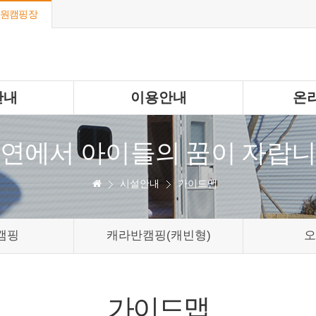
원캠핑장
안내
이용안내
온
연에서 아이들의 꿈이 자랍
시설안내
가이드맵
캠핑
캐라반캠핑(캐빈형)
오
가이드맵