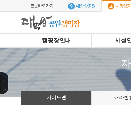
본문바로가기
대왕암공원
대왕암공
캠핑장안내
시설
자
가이드맵
캐라반