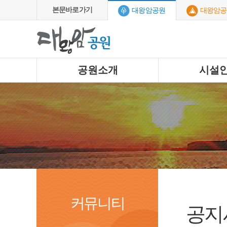
본문바로가기
대왕암공원
대왕암공
공원소개
시설
커뮤니티
공지