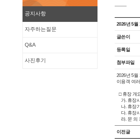
공지사항
2026년 5
자주하는질문
글쓴이
Q&A
등록일
사진후기
첨부파일
2026년 5
이용객 여러
□ 휴장 개
가. 휴장시
나. 휴장기간: 2
다. 휴장사
라. 문 의 처: 
이전글