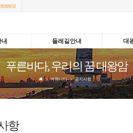
원캠핑장
안내
둘레길안내
대
푸른바다, 우리의 꿈 대왕암
커뮤니티
공지사항
사항