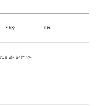
조회수
1119
해 출입을 임시통제하오니,